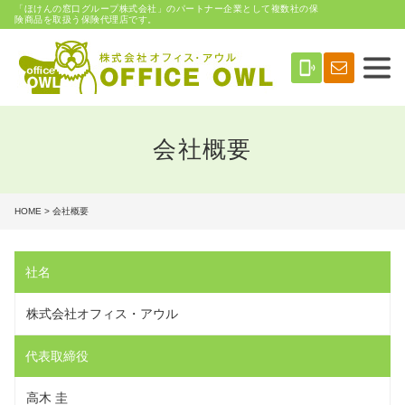
「ほけんの窓口グループ株式会社」のパートナー企業として複数社の保
険商品を取扱う保険代理店です。
phonelink_ring
会社概要
HOME
> 会社概要
社名
株式会社オフィス・アウル
代表取締役
高木 圭